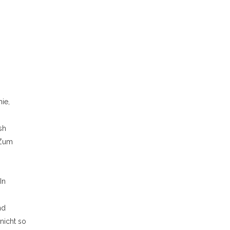
ie,
sh
 Zum
In
nd
nicht so