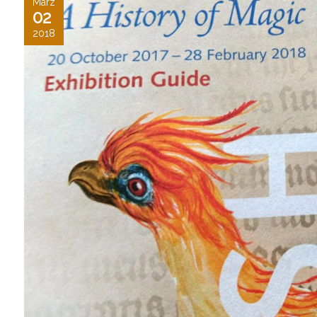
März
02
2018