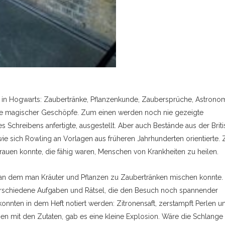
en in Hogwarts: Zaubertränke, Pflanzenkunde, Zaubersprüche, Astronom
ge magischer Geschöpfe. Zum einen werden noch nie gezeigte
Schreibens anfertigte, ausgestellt. Aber auch Bestände aus der Briti
ie sich Rowling an Vorlagen aus früheren Jahrhunderten orientierte.
rauen konnte, die fähig waren, Menschen von Krankheiten zu heilen.
 an dem man Kräuter und Pflanzen zu Zaubertränken mischen konnte. 
verschiedene Aufgaben und Rätsel, die den Besuch noch spannender
nnten in dem Heft notiert werden: Zitronensaft, zerstampft Perlen u
 mit den Zutaten, gab es eine kleine Explosion. Wäre die Schlange 