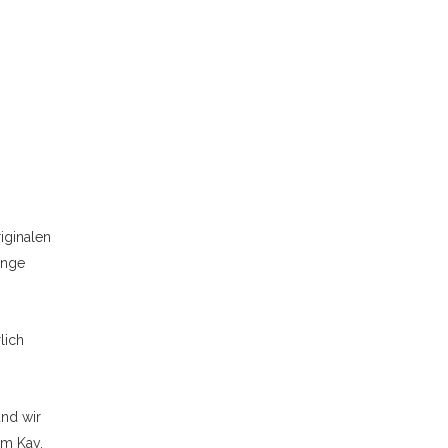
riginalen
ange
lich
und wir
im Kay.