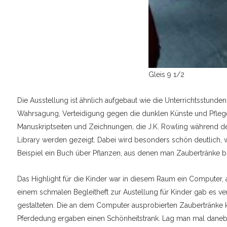
Gleis 9 1/2
Die Ausstellung ist ähnlich aufgebaut wie die Unterrichtsstund
Wahrsagung, Verteidigung gegen die dunklen Künste und Pfle
Manuskriptseiten und Zeichnungen, die J.K. Rowling während des 
Library werden gezeigt. Dabei wird besonders schön deutlich, w
Beispiel ein Buch über Pflanzen, aus denen man Zaubertränke b
Das Highlight für die Kinder war in diesem Raum ein Computer,
einem schmalen Begleitheft zur Austellung für Kinder gab es 
gestalteten. Die an dem Computer ausprobierten Zaubertränke ko
Pferdedung ergaben einen Schönheitstrank. Lag man mal daneben