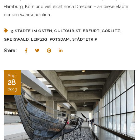
Hamburg, Köln und vielleicht noch Dresden – an diese Städte
denken wahrscheinlich...
,
,
,
,
5 STÄDTE IM OSTEN
CULTOURIST
ERFURT
GÖRLITZ
,
,
,
GREISWALD
LEIPZIG
POTSDAM
STÄDTETRIP
Share :
Aug.
28
2019