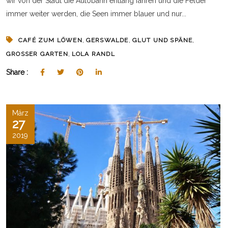
wir von der Stadt die Autobahn entlang fahren und die Felder
immer weiter werden, die Seen immer blauer und nur...
,
,
,
CAFÉ ZUM LÖWEN
GERSWALDE
GLUT UND SPÄNE
,
GROSSER GARTEN
LOLA RANDL
Share :
März
27
2019