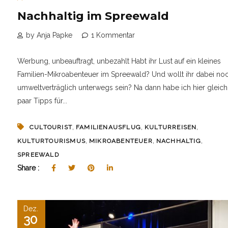
Nachhaltig im Spreewald
by Anja Papke
1 Kommentar
Werbung, unbeauftragt, unbezahlt Habt ihr Lust auf ein kleines
Familien-Mikroabenteuer im Spreewald? Und wollt ihr dabei no
umweltverträglich unterwegs sein? Na dann habe ich hier gleich
paar Tipps für...
,
,
,
CULTOURIST
FAMILIENAUSFLUG
KULTURREISEN
,
,
,
KULTURTOURISMUS
MIKROABENTEUER
NACHHALTIG
SPREEWALD
Share :
Dez.
30