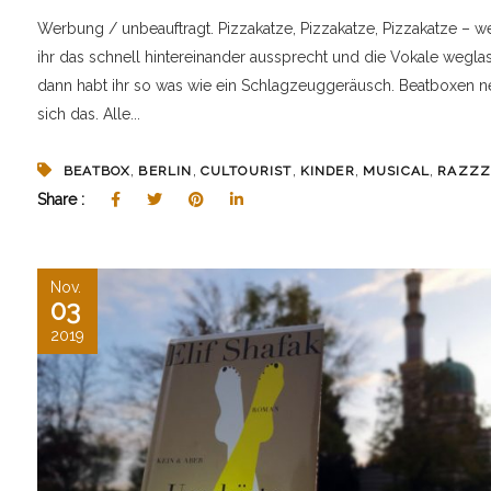
Werbung / unbeauftragt. Pizzakatze, Pizzakatze, Pizzakatze – w
ihr das schnell hintereinander aussprecht und die Vokale weglas
dann habt ihr so was wie ein Schlagzeuggeräusch. Beatboxen n
sich das. Alle...
,
,
,
,
,
BEATBOX
BERLIN
CULTOURIST
KINDER
MUSICAL
RAZZ
Share :
Nov.
03
2019