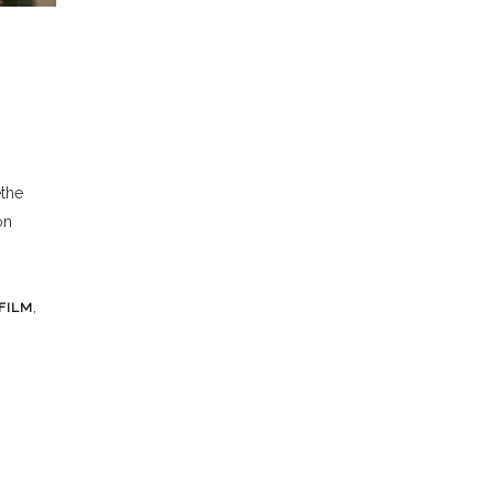
the
on
,
FILM