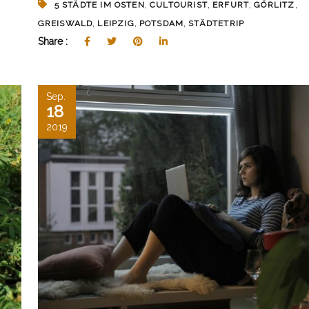
,
,
,
,
5 STÄDTE IM OSTEN
CULTOURIST
ERFURT
GÖRLITZ
,
,
,
GREISWALD
LEIPZIG
POTSDAM
STÄDTETRIP
Share :
Sep.
18
2019