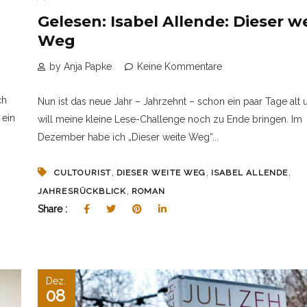
Gelesen: Isabel Allende: Dieser w
Weg
by Anja Papke
Keine Kommentare
ch
Nun ist das neue Jahr – Jahrzehnt – schon ein paar Tage alt 
 ein
will meine kleine Lese-Challenge noch zu Ende bringen. Im
Dezember habe ich „Dieser weite Weg“...
,
,
,
CULTOURIST
DIESER WEITE WEG
ISABEL ALLENDE
,
JAHRESRÜCKBLICK
ROMAN
Share :
Dez.
08