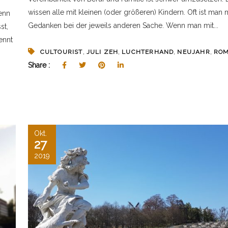
wissen alle mit kleinen (oder größeren) Kindern. Oft ist man 
enn
Gedanken bei der jeweils anderen Sache. Wenn man mit...
st,
ennt
,
,
,
,
CULTOURIST
JULI ZEH
LUCHTERHAND
NEUJAHR
RO
Share :
Z
Okt.
27
2019