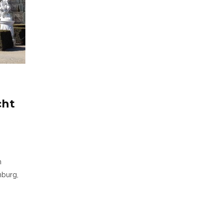
cht
m
mburg,