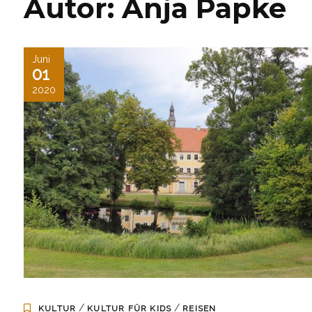
Autor:
Anja Papke
Juni
01
2020
/
/
KULTUR
KULTUR FÜR KIDS
REISEN