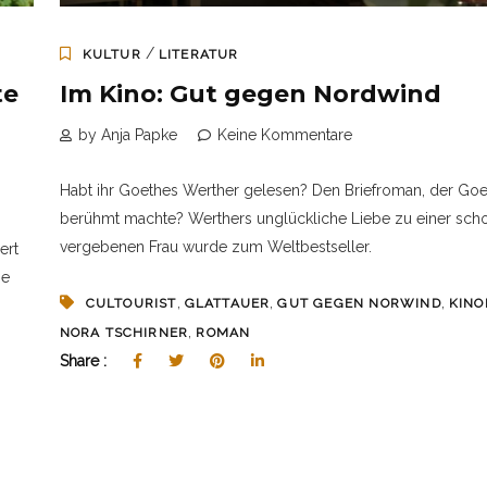
/
KULTUR
LITERATUR
te
Im Kino: Gut gegen Nordwind
by Anja Papke
Keine Kommentare
Habt ihr Goethes Werther gelesen? Den Briefroman, der Goe
berühmt machte? Werthers unglückliche Liebe zu einer sch
vergebenen Frau wurde zum Weltbestseller.
ert
ne
,
,
,
CULTOURIST
GLATTAUER
GUT GEGEN NORWIND
KINO
,
NORA TSCHIRNER
ROMAN
Share :