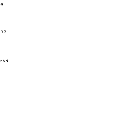
“
ch 3
MAN