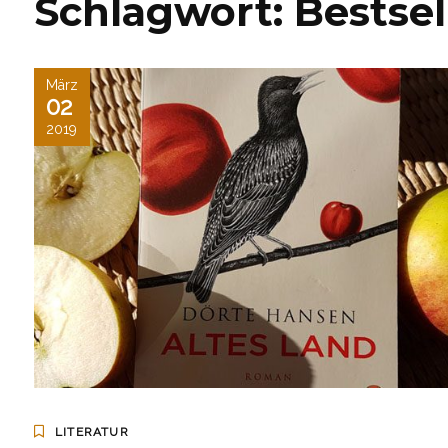
Schlagwort:
Bestsel
März
02
2019
LITERATUR