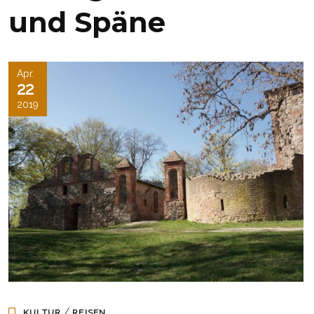
und Späne
Apr.
22
2019
/
KULTUR
REISEN