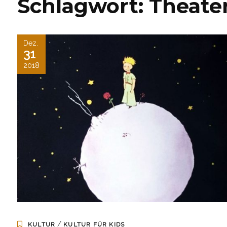
Schlagwort:
Theate
Dez.
31
2018
/
KULTUR
KULTUR FÜR KIDS